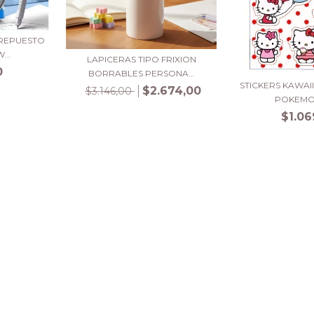
 REPUESTO
...
LAPICERAS TIPO FRIXION
0
BORRABLES PERSONA...
STICKERS KAWAII-
$2.674,00
$3.146,00
POKEMON
$1.06