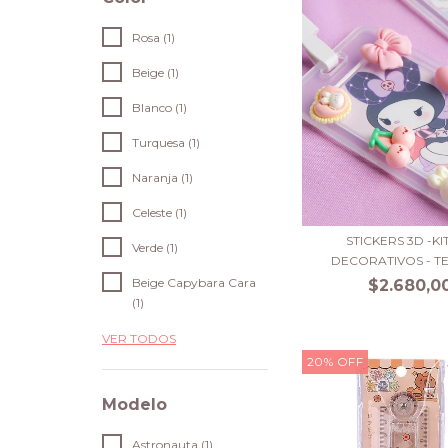
Rosa (1)
Beige (1)
Blanco (1)
Turquesa (1)
Naranja (1)
Celeste (1)
STICKERS 3D -KI
Verde (1)
DECORATIVOS - TE
Beige Capybara Cara
$2.680,0
(1)
VER TODOS
20
%
OFF
Modelo
Astronauta (1)