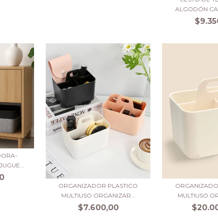
ALGODÓN CAL
$9.35
DORA-
JUGUE...
0
ORGANIZADOR PLASTICO
ORGANIZADO
MULTIUSO ORGANIZAR...
MULTIUSO OR
$7.600,00
$20.0