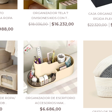
TO
ORGANIZADOR TELA 7
CAJA ORGANI
A ROPA
DIVISIONES KIDS CON T...
RÍGIDA PLE
$16.232,00
$18.036,00
$22.320,00
.988,00
DE ROPA/
ORGANIZADOR DE ESCRITORIO
B...
ACCESORIOS MAK...
0
$6.686,00
CESTO DE T