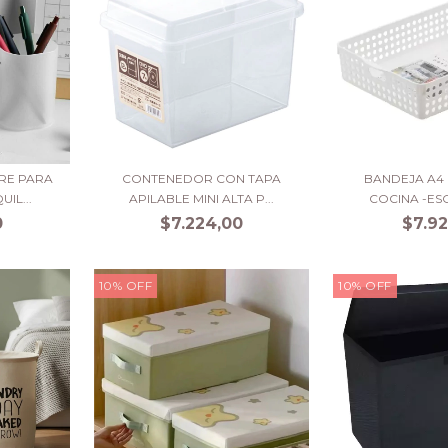
RE PARA
CONTENEDOR CON TAPA
BANDEJA A4 
IL...
APILABLE MINI ALTA P...
COCINA -ESC
0
$7.224,00
$7.92
10
%
OFF
10
%
OFF