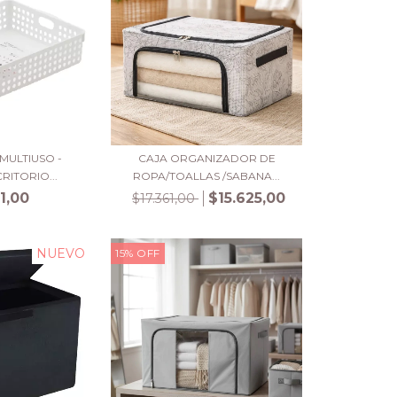
MULTIUSO -
CAJA ORGANIZADOR DE
RITORIO...
ROPA/TOALLAS /SABANA...
1,00
$15.625,00
$17.361,00
NUEVO
15
%
OFF