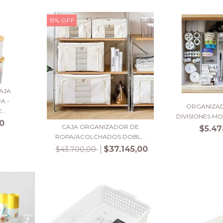
15
%
OFF
AJA
A -
ORGANIZA
..
DIVISIONES MOV
0
CAJA ORGANIZADOR DE
$5.47
ROPA/ACOLCHADOS DOBL...
$37.145,00
$43.700,00