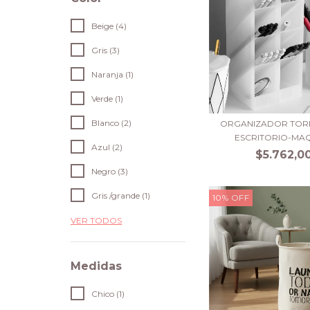
Beige (4)
Gris (3)
Naranja (1)
Verde (1)
Blanco (2)
ORGANIZADOR TOR
ESCRITORIO-MAQU
Azul (2)
$5.762,0
Negro (3)
Gris /grande (1)
10
%
OFF
VER TODOS
Medidas
Chico (1)