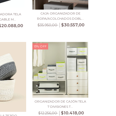
CAJA ORGANIZADOR DE
ZADORA TELA
ROPA/ACOLCHADOS DOBL...
GABLE M...
$30.557,00
$35.950,00
$20.088,00
15
%
OFF
ORGANIZADOR DE CAJÓN TELA
7 DIVISIONES T...
$10.418,00
$12.256,00
ELA TEJIDO