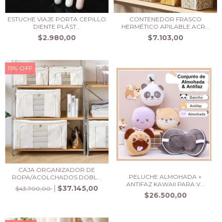
ESTUCHE VIAJE PORTA CEPILLO
CONTENEDOR FRASCO
DIENTE PLÁST...
HERMÉTICO APILABLE ACR...
$2.980,00
$7.103,00
15
%
OFF
CAJA ORGANIZADOR DE
PELUCHE ALMOHADA +
ROPA/ACOLCHADOS DOBL...
ANTIFAZ KAWAII PARA V...
$37.145,00
$43.700,00
$26.500,00