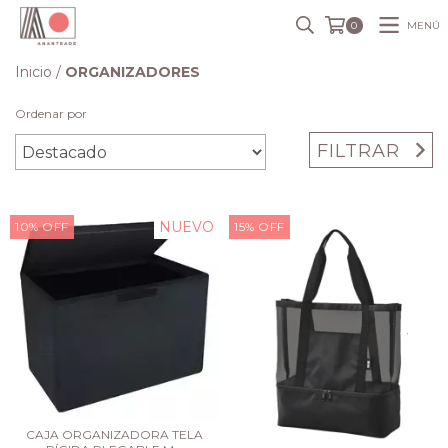
MENÚ
0
Inicio
/
ORGANIZADORES
Ordenar por
FILTRAR
NUEVO
10
%
OFF
15
%
OFF
CAJA ORGANIZADORA TELA