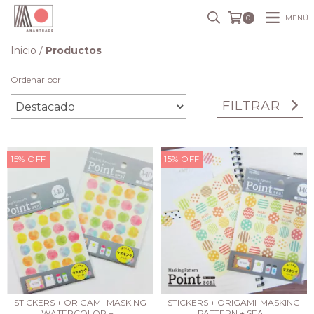
MENÚ
0
Inicio
/
Productos
Ordenar por
FILTRAR
15
%
OFF
15
%
OFF
STICKERS + ORIGAMI-MASKING
STICKERS + ORIGAMI-MASKING
WATERCOLOR +...
PATTERN + SEA...