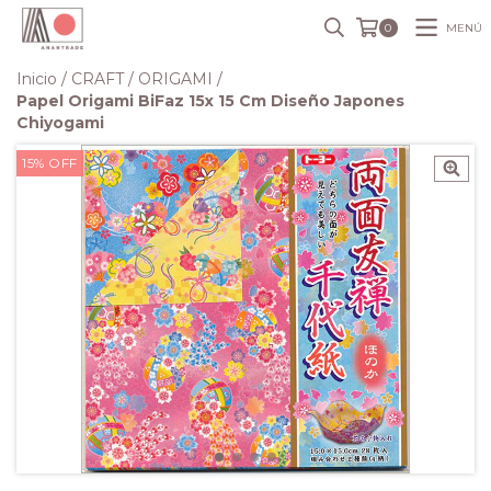
MENÚ
0
Inicio
/
CRAFT
/
ORIGAMI
/
Papel Origami BiFaz 15x 15 Cm Diseño Japones
Chiyogami
15
%
OFF