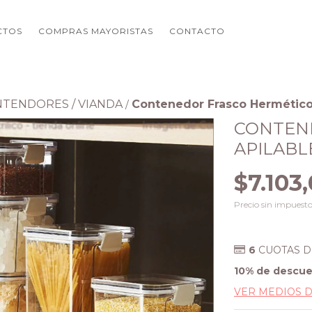
CTOS
COMPRAS MAYORISTAS
CONTACTO
TENDORES / VIANDA
Contenedor Frasco Hermético 
/
CONTEN
APILABL
$7.103
Precio sin impuest
6
CUOTAS 
10% de descu
VER MEDIOS 