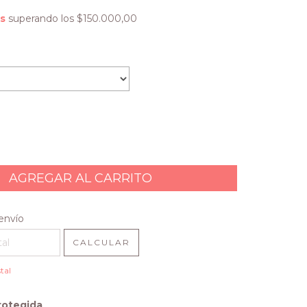
is
superando los
$150.000,00
l CP:
CAMBIAR CP
envío
CALCULAR
tal
rotegida