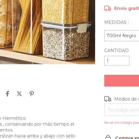
Envío grat
MEDIDAS :
CANTIDAD
Entregas para e
Medios de 
o Hermético
No sé mi código pos
 , conservando por más tiempo el
entos.
eslizan hacia arriba y abajo con sello
Compra p