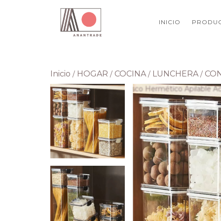
INICIO
PRODU
Inicio
HOGAR
COCINA
LUNCHERA
CON
/
/
/
/