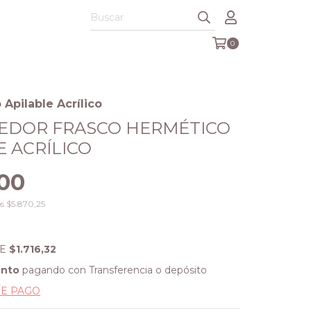
0
Apilable Acrílico
EDOR FRASCO HERMÉTICO
E ACRÍLICO
,00
os
$5.870,25
DE
$1.716,32
ento
pagando con Transferencia o depósito
DE PAGO