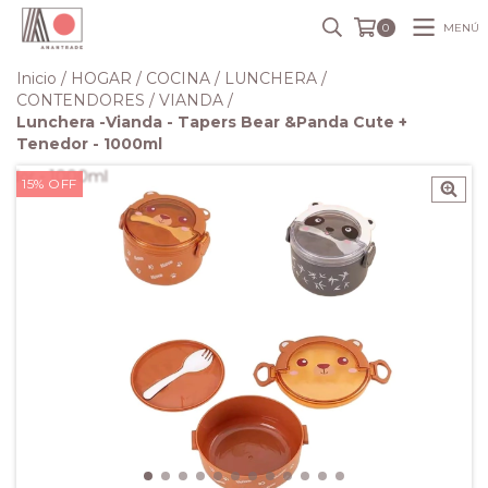
MENÚ
0
Inicio
/
HOGAR
/
COCINA
/
LUNCHERA
/
CONTENDORES / VIANDA
/
Lunchera -Vianda - Tapers Bear &Panda Cute +
Tenedor - 1000ml
15
%
OFF