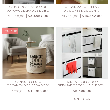
CAJA ORGANIZADOR DE
ORGANIZADOR TELA 7
ROPA/ACOLCHADOS DOBL...
DIVISIONES KIDS CON T...
$30.557,00
$16.232,00
$35.950,00
$18.036,00
10
%
OFF
CANASTO CESTO
BARRAL COLGADOR
ORGANIZADOR PARA ROPA
REPASADOR TOALLA PUERTA...
SUCI...
$11.988,00
$5.500,00
$13.320,00
SIN STOCK