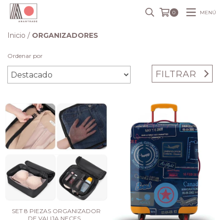
MENÚ
0
Inicio
/
ORGANIZADORES
Ordenar por
FILTRAR
SET 8 PIEZAS ORGANIZADOR
DE VALIJA NECES...