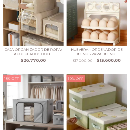
CAJA ORGANIZADOR DE ROPA/
HUEVERA - ORDENADOR DE
ACOLCHADOS DOB...
HUEVOS PARA HUEVO...
$26.770,00
$13.600,00
$17.000,00
15
%
OFF
10
%
OFF