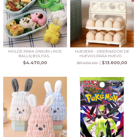
MOLDE PARA ONIGIRI ( RICE
HUEVERA - ORDENADOR DE
BALLS) BOLITAS...
HUEVOS PARA HUEVO...
$4.470,00
$13.600,00
$17.000,00