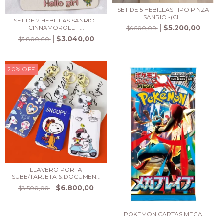
SET DE 5 HEBILLAS TIPO PINZA
SANRIO -(CI...
SET DE 2 HEBILLAS SANRIO -
$5.200,00
CINNAMOROLL +...
$6.500,00
$3.040,00
$3.800,00
20
%
OFF
LLAVERO PORTA
SUBE/TARJETA & DOCUMEN...
$6.800,00
$8.500,00
POKEMON CARTAS MEGA