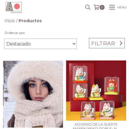
MENÚ
0
Inicio
/
Productos
Ordenar por
FILTRAR
ADORNO DE LA SUERTE
MANEKI NEKO DOBLE- H...